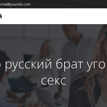
email@yoursite.com
й
 русский брат уг
секс