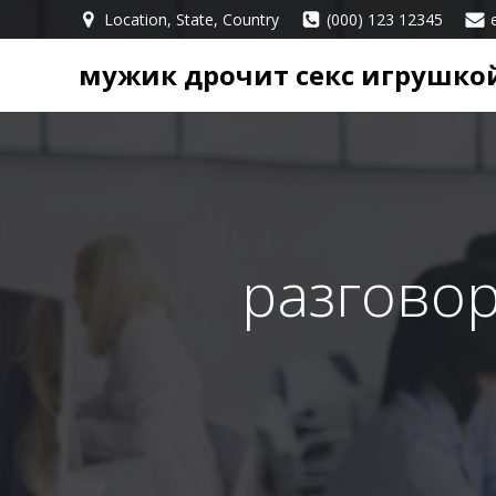
Перейти
Location, State, Country
(000) 123 12345
к
содержимому
мужик дрочит секс игрушко
разговор