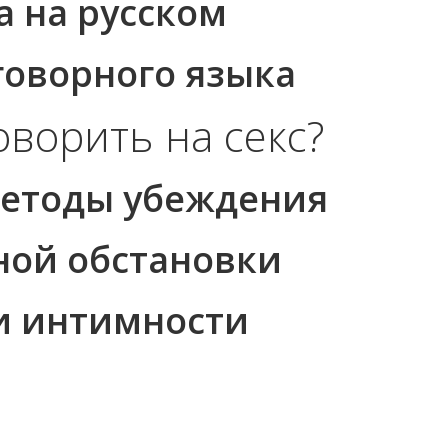
а на русском
оворного языка
оворить на секс?
методы убеждения
ной обстановки
и интимности